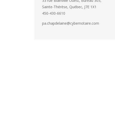
33 rue Blainville Ouest, Bureau 305,
Sainte-Thérèse, Québec, J7E 1X1
450-430-6610
pa.chapdelaine@cybernotaire.com